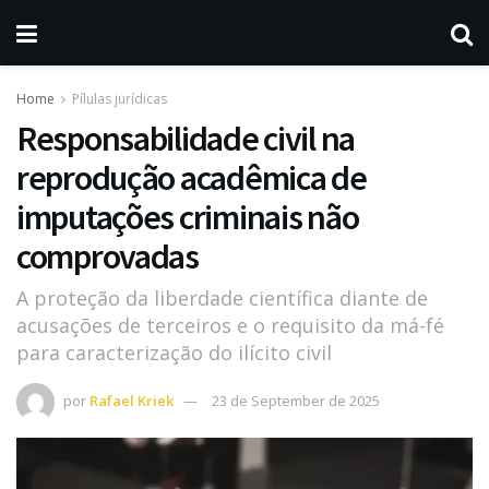
Home
Pílulas jurídicas
Responsabilidade civil na
reprodução acadêmica de
imputações criminais não
comprovadas
A proteção da liberdade científica diante de
acusações de terceiros e o requisito da má-fé
para caracterização do ilícito civil
por
Rafael Kriek
23 de September de 2025