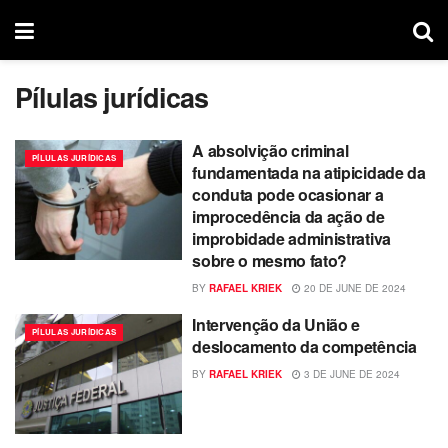
Pílulas jurídicas
A absolvição criminal
PÍLULAS JURÍDICAS
fundamentada na atipicidade da
conduta pode ocasionar a
improcedência da ação de
improbidade administrativa
sobre o mesmo fato?
BY
RAFAEL KRIEK
20 DE JUNE DE 2024
Intervenção da União e
PÍLULAS JURÍDICAS
deslocamento da competência
BY
RAFAEL KRIEK
3 DE JUNE DE 2024