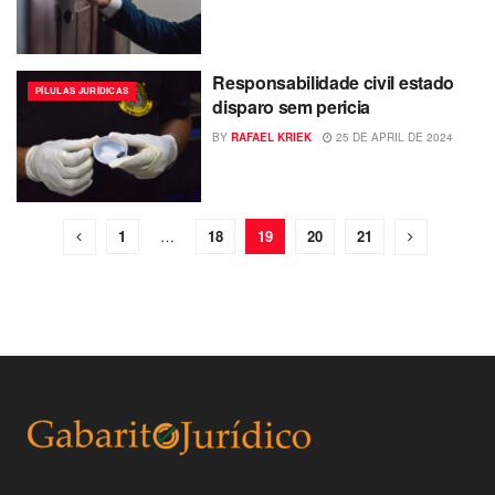
Responsabilidade civil estado
PÍLULAS JURÍDICAS
disparo sem pericia
BY
RAFAEL KRIEK
25 DE APRIL DE 2024
1
…
18
19
20
21