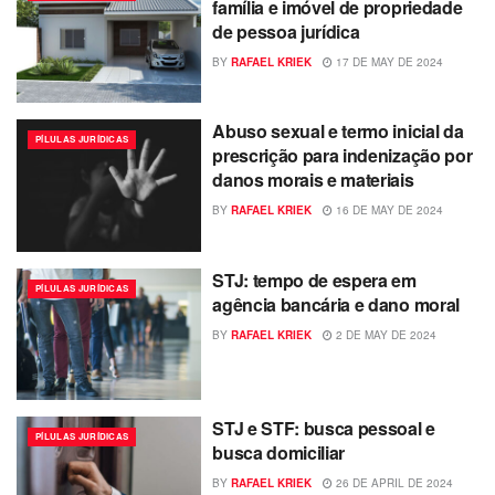
família e imóvel de propriedade
de pessoa jurídica
BY
RAFAEL KRIEK
17 DE MAY DE 2024
Abuso sexual e termo inicial da
PÍLULAS JURÍDICAS
prescrição para indenização por
danos morais e materiais
BY
RAFAEL KRIEK
16 DE MAY DE 2024
STJ: tempo de espera em
PÍLULAS JURÍDICAS
agência bancária e dano moral
BY
RAFAEL KRIEK
2 DE MAY DE 2024
STJ e STF: busca pessoal e
PÍLULAS JURÍDICAS
busca domiciliar
BY
RAFAEL KRIEK
26 DE APRIL DE 2024